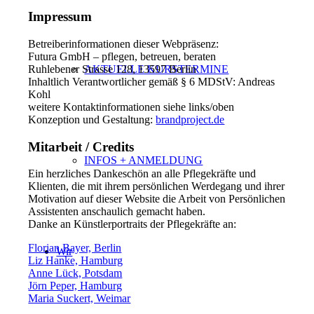
Impressum
Betreiberinformationen dieser Webpräsenz:
Futura GmbH – pflegen, betreuen, beraten
Ruhlebener Strasse 128, 13597 Berlin
AKTUELLE KURSTERMINE
Inhaltlich Verantwortlicher gemäß § 6 MDStV: Andreas
Kohl
weitere Kontaktinformationen siehe links/oben
Konzeption und Gestaltung:
brandproject.de
Mitarbeit / Credits
INFOS + ANMELDUNG
Ein herzliches Dankeschön an alle Pflegekräfte und
Klienten, die mit ihrem persönlichen Werdegang und ihrer
Motivation auf dieser Website die Arbeit von Persönlichen
Assistenten anschaulich gemacht haben.
Danke an Künstlerportraits der Pflegekräfte an:
Florian Bayer, Berlin
Wir
Liz Hanke, Hamburg
Anne Lück, Potsdam
Jörn Peper, Hamburg
Maria Suckert, Weimar