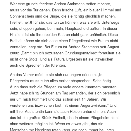
Wer eine grundzufriedene Andrea Stahmann treffen möchte,
muss vor die Tür gehen. Denn frische Luft, ein blauer Himmel und
Sonnenschein sind die Dinge, die sie richtig glücklich machen.
Freiheit heißt für sie, das tun zu können, was sie will: Unterwegs
sein, shoppen gehen, bummeln, Hauptsache draußen. In dieser
Hinsicht ist sie ihren beiden Katzen nicht ganz unähnlich. Diese
Freiheit könne sie sich ohne einen Pflegedienst wie Futura nicht
vorstellen, sagt sie. Bei Futura ist Andrea Stahmann seit August
2000: „Damit bin ich sozusagen Gründungsmitglied“ formuliert sie
nicht ohne Stolz. Und als Futura Urgestein ist sie inzwischen
auch die Sprecherin der Klienten.
An das Vorher möchte sie sich nur ungern erinnern. „Im
Pflegeheim musste ich alles vorher absprechen. Sehr lästig.
Auch dass sich die Pfleger um viele andere kümmern mussten.
Jetzt habe ich 12 Stunden am Tag jemanden, der sich persönlich
nur um mich kümmert und das schon seit 14 Jahren. Wir
verstehen uns inzwischen fast mit einem Augenzwinkern.“ Und
mit ihrer Assistentin kann sie auch Reisen unternehmen. Auch
das ist ein großes Stück Freiheit, das in einem Pflegeheim nicht
ohne weiteres möglich ist. Wenn es etwas gibt, das sie
Menschen mit Handicap raten kann, die noch immer bei ihren