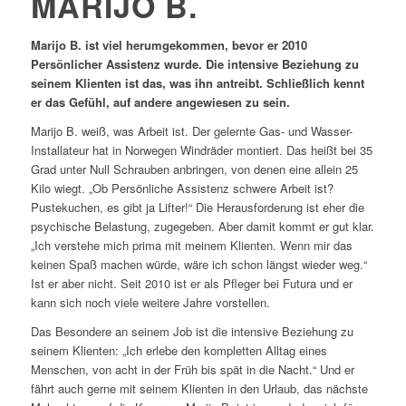
MARIJO B.
Marijo B. ist viel herumgekommen, bevor er 2010
Persönlicher Assistenz wurde. Die intensive Beziehung zu
seinem Klienten ist das, was ihn antreibt. Schließlich kennt
er das Gefühl, auf andere angewiesen zu sein.
Marijo B. weiß, was Arbeit ist. Der gelernte Gas- und Wasser-
Installateur hat in Norwegen Windräder montiert. Das heißt bei 35
Grad unter Null Schrauben anbringen, von denen eine allein 25
Kilo wiegt. „Ob Persönliche Assistenz schwere Arbeit ist?
Pustekuchen, es gibt ja Lifter!“ Die Herausforderung ist eher die
psychische Belastung, zugegeben. Aber damit kommt er gut klar.
„Ich verstehe mich prima mit meinem Klienten. Wenn mir das
keinen Spaß machen würde, wäre ich schon längst wieder weg.“
Ist er aber nicht. Seit 2010 ist er als Pfleger bei Futura und er
kann sich noch viele weitere Jahre vorstellen.
Das Besondere an seinem Job ist die intensive Beziehung zu
seinem Klienten: „Ich erlebe den kompletten Alltag eines
Menschen, von acht in der Früh bis spät in die Nacht.“ Und er
fährt auch gerne mit seinem Klienten in den Urlaub, das nächste